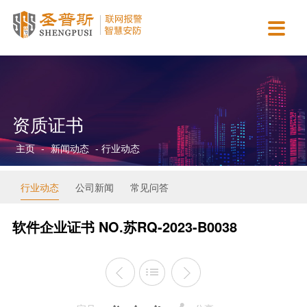

主营业务
智慧城市
新闻动态
合作案例
资质认证
关于我们
智慧消防运营服务
智慧医疗
行业动态
政府机关
营业执照
公司简介
AI视觉检测服务
智慧校园
公司新闻
商业连锁
资质证书
企业文化
资质证书
智慧安防运营服务
智慧金融
常见问答
园区工厂
协会认证
团队介绍
主页
-
新闻动态
- 行业动态
智慧用电运营服务
智慧司法
平安校园
专利软著
发展历程
保安派遣服务
智慧公安
招贤纳士
行业动态
公司新闻
常见问答
智慧交通
联系我们
软件企业证书 NO.苏RQ-2023-B0038
智慧市政