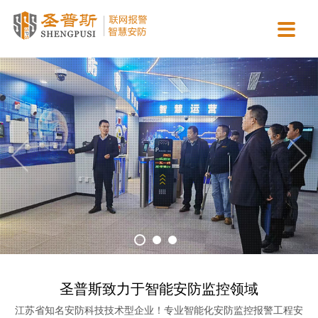

主营业务
智慧城市
新闻动态
合作案例
资质认证
关于我们
智慧消防运营服务
智慧医疗
行业动态
政府机关
营业执照
公司简介
AI视觉检测服务
智慧校园
公司新闻
商业连锁
资质证书
企业文化
智慧安防运营服务
智慧金融
常见问答
园区工厂
协会认证
团队介绍
智慧用电运营服务
智慧司法
平安校园
专利软著
发展历程
保安派遣服务
智慧公安
招贤纳士
智慧交通
联系我们
智慧市政
圣普斯致力于智能安防监控领域
江苏省知名安防科技技术型企业！专业智能化安防监控报警工程安