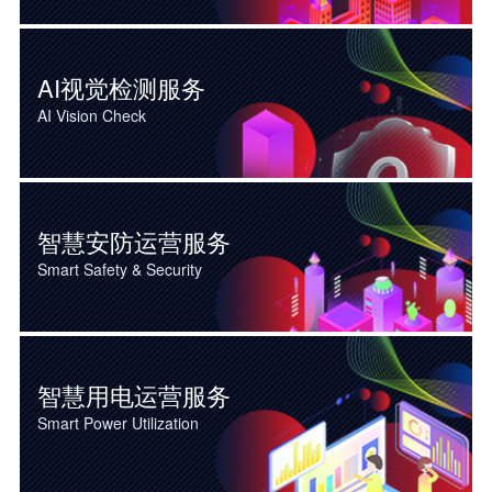
智慧消防运营服务
AI视觉检测服务
7×24 小时不间断远程值守，融合“技防”+“人防”双重保障。根据市消防条例第二十四条规定，设有消防控制室的单位应当实行24小时值班制度；
AI Vision Check
1
2
3
AI视觉检测服务
智慧安防运营服务
依托 AI 智能算法，将现场传统被动监控模式，转变为主动预判、智能识别预警。画面实时解析、风险精准捕捉、智能过滤无效误报。
Smart Safety & Security
智慧安防运营服务
智慧用电运营服务
通过数据采集系统接入自主研发的智能综合管理云平台，调动
Smart Power Utilization
人力响应，实现风险前置预判、远程值守、线上闭环处置，全
方位筑牢场所安全防线。