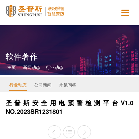

主营业务
智慧城市
新闻动态
合作案例
资质认证
关于我们
智慧消防运营服务
智慧医疗
行业动态
政府机关
营业执照
公司简介
AI视觉检测服务
智慧校园
公司新闻
商业连锁
资质证书
企业文化
软件著作
智慧安防运营服务
智慧金融
常见问答
园区工厂
协会认证
团队介绍
主页
-
新闻动态
- 行业动态
智慧用电运营服务
智慧司法
平安校园
专利软著
发展历程
保安派遣服务
智慧公安
招贤纳士
行业动态
公司新闻
常见问答
智慧交通
联系我们
圣普斯安全用电预警检测平台V1.0
NO.2023SR1231801
智慧市政