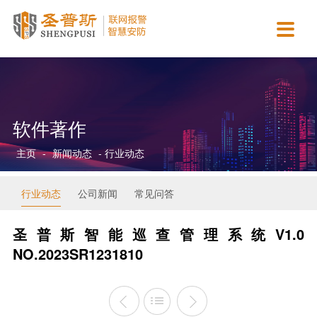

网
主
智
新
合
资
关
站
营
慧
闻
作
质
于
首
业
城
动
案
认
我
页
务
市
态
例
证
们
软件著作
主页
-
新闻动态
- 行业动态
行业动态
公司新闻
常见问答
圣普斯智能巡查管理系统V1.0
NO.2023SR1231810