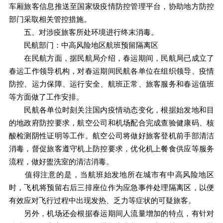
车厢旅客信息推送至国家级疫情防控管理平台，协助地方防控
部门采取相关管控措施。
五、对涉疫旅客所处环境进行终末消毒。
民航部门：中高风险地区航班预留隔离区
在民航方面，据民航局介绍，春运期间，民航局已成立了
春运工作领导机构，对春运期间民航各单位在组织领导、疫情
防控、运力保障、运行安全、航班正常、旅客服务和春运值班
等方面做了工作安排。
民航各单位时刻关注国内疫情动态变化，根据始发地和目
的地政府防控要求，航空公司和机场配合完成查验健康码、核
酸检测阴性证明等工作。航空公司将做好旅客登机前手部清洁
消毒，督促旅客遵守机上防控要求，优化机上餐食供应等服务
流程，做好盥洗室的清洁消毒。
值得注意的是，当航班始发地所在城市有中高风险地区
时，飞机将预留右后三排座位作为应急事件处理隔离区，以便
有效应对飞行过程中出现发热、乏力等症状的可疑旅客。
另外，机场还会根据春运期间人流量增加的特点，有针对