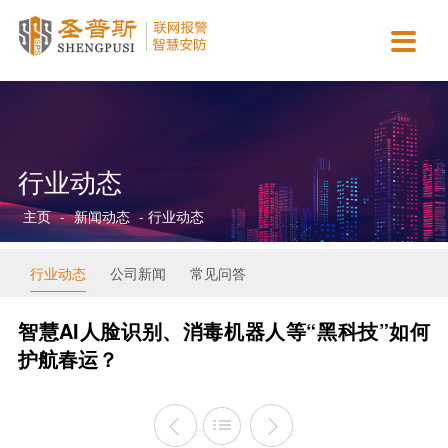

主营业务
智慧城市
新闻动态
合作案例
资质认证
关于我们
智慧消防运营服务
智慧医疗
行业动态
政府机关
营业执照
公司简介
AI视觉检测服务
智慧校园
公司新闻
商业连锁
资质证书
企业文化
行业动态
智慧安防运营服务
智慧金融
常见问答
园区工厂
协会认证
团队介绍
主页
-
新闻动态
- 行业动态
智慧用电运营服务
智慧司法
平安校园
专利软著
发展历程
保安派遣服务
智慧公安
招贤纳士
行业动态
公司新闻
常见问答
智慧交通
联系我们
智慧AI人脸识别、消毒机器人等“黑科技”如何
护航春运？
智慧市政