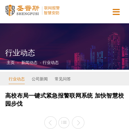

主营业务
智慧城市
新闻动态
合作案例
资质认证
关于我们
智慧消防运营服务
智慧医疗
行业动态
政府机关
营业执照
公司简介
AI视觉检测服务
智慧校园
公司新闻
商业连锁
资质证书
企业文化
行业动态
智慧安防运营服务
智慧金融
常见问答
园区工厂
协会认证
团队介绍
主页
-
新闻动态
- 行业动态
智慧用电运营服务
智慧司法
平安校园
专利软著
发展历程
保安派遣服务
智慧公安
招贤纳士
行业动态
公司新闻
常见问答
智慧交通
联系我们
高校布局一键式紧急报警联网系统 加快智慧校
园步伐
智慧市政