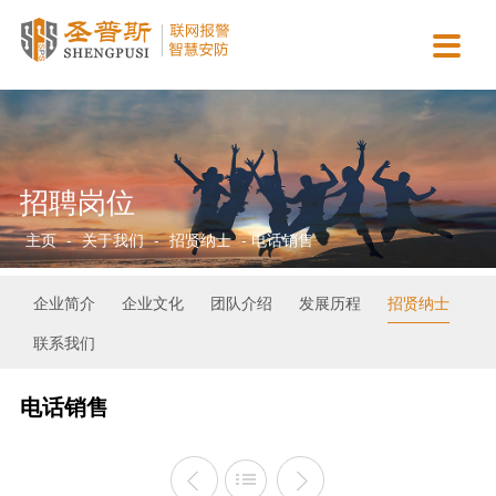

主营业务
智慧城市
新闻动态
合作案例
资质认证
关于我们
智慧消防运营服务
智慧医疗
行业动态
政府机关
营业执照
公司简介
AI视觉检测服务
智慧校园
公司新闻
商业连锁
资质证书
企业文化
招聘岗位
智慧安防运营服务
智慧金融
常见问答
园区工厂
协会认证
团队介绍
主页
-
关于我们
-
招贤纳士
- 电话销售
智慧用电运营服务
智慧司法
平安校园
专利软著
发展历程
保安派遣服务
智慧公安
招贤纳士
企业简介
企业文化
团队介绍
发展历程
招贤纳士
联系我们
智慧交通
联系我们
电话销售
智慧市政