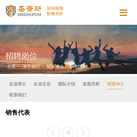

主营业务
智慧城市
新闻动态
合作案例
资质认证
关于我们
智慧消防运营服务
智慧医疗
行业动态
政府机关
营业执照
公司简介
AI视觉检测服务
智慧校园
公司新闻
商业连锁
资质证书
企业文化
招聘岗位
智慧安防运营服务
智慧金融
常见问答
园区工厂
协会认证
团队介绍
主页
-
关于我们
-
招贤纳士
- 销售代表
智慧用电运营服务
智慧司法
平安校园
专利软著
发展历程
保安派遣服务
智慧公安
招贤纳士
企业简介
企业文化
团队介绍
发展历程
招贤纳士
联系我们
智慧交通
联系我们
销售代表
智慧市政