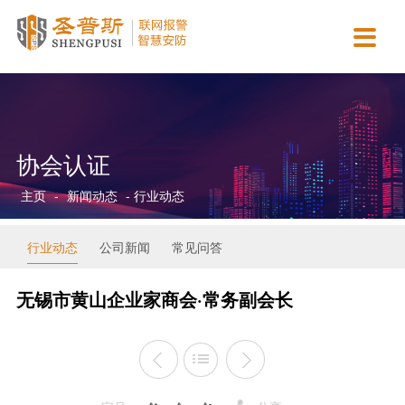

主营业务
智慧城市
新闻动态
合作案例
资质认证
关于我们
智慧消防运营服务
智慧医疗
行业动态
政府机关
营业执照
公司简介
AI视觉检测服务
智慧校园
公司新闻
商业连锁
资质证书
企业文化
协会认证
智慧安防运营服务
智慧金融
常见问答
园区工厂
协会认证
团队介绍
主页
-
新闻动态
- 行业动态
智慧用电运营服务
智慧司法
平安校园
专利软著
发展历程
保安派遣服务
智慧公安
招贤纳士
行业动态
公司新闻
常见问答
智慧交通
联系我们
无锡市黄山企业家商会·常务副会长
智慧市政